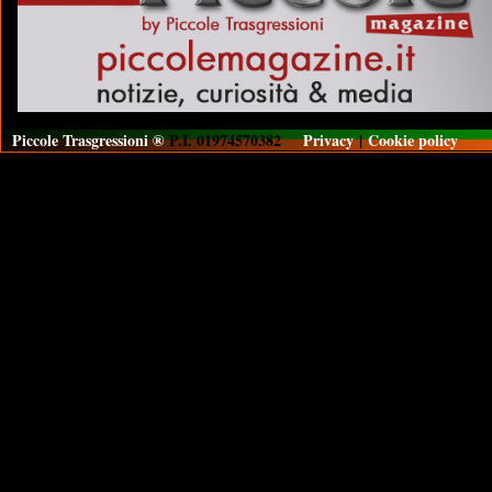
Piccole Trasgressioni ®
P.I. 01974570382
Privacy
|
Cookie policy