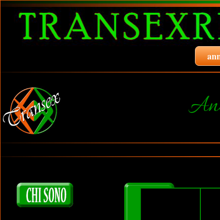
ann
And