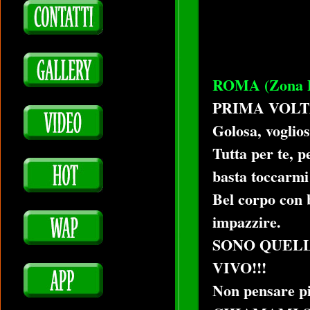
ROMA (Zona P
PRIMA VOLTA
Golosa, voglios
Tutta per te, p
basta toccarmi 
Bel corpo con b
impazzire.
SONO QUELL
VIVO!!!
Non pensare più